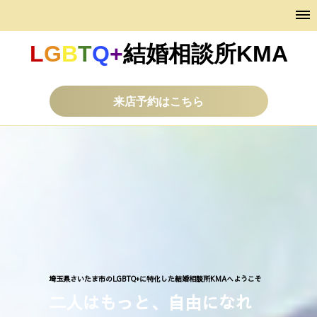
L
G
B
T
Q
+
結婚相談所KMA
来店予約はこちら
埼玉県さいたま市のLGBTQ+に特化した結婚相談所KMAへようこそ
二人はもっと、自由になれ