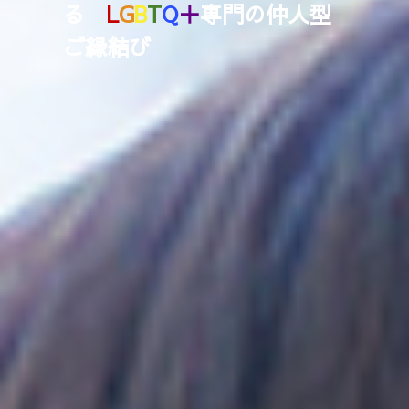
る
L
G
B
T
Q
＋
専門の仲人型
ご縁結び