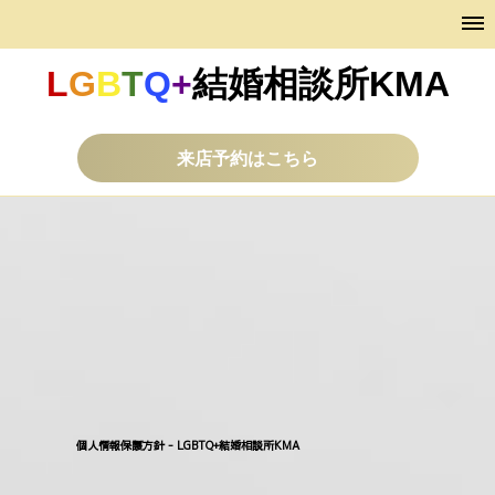
L
G
B
T
Q
+
結婚相談所KMA
来店予約はこちら
個人情報保護方針 - LGBTQ+結婚相談所KMA