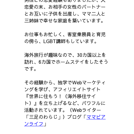
恋愛の末、お相手の女性のパートナー
とお互いに子供を出産し、ママ二人と
三姉妹で幸せな家庭を築いています。
お仕事もお忙しく、客室乗務員と育児
の傍ら、LGBT講師もしています。
海外旅行が趣味なので、30カ国以上を
訪れ、6カ国でホームステイをしたそう
です。
その経験から、独学でWebマーケティ
ングを学び、アフィリエイトサイト
『世界に住もう！（海外移住サイ
ト）』を立ち上げるなど、パワフルに
活動されています。（Webライター
「三足のわらじ」）ブログ「
ママビア
ンライフ
」