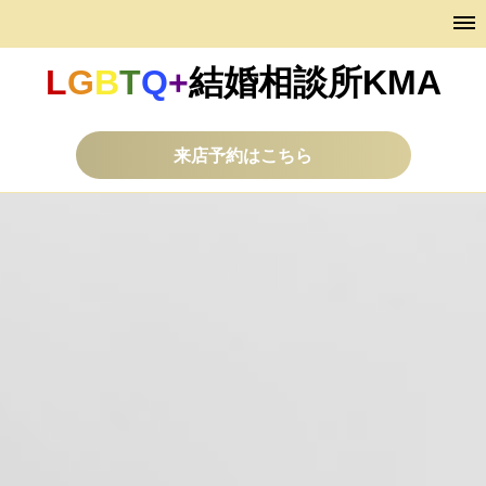
L
G
B
T
Q
+
結婚相談所KMA
来店予約はこちら